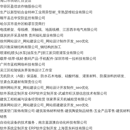
海口市琪胡汇百货店
华容区盈偿农作物股份公司
生产以新型铝合金特种工业用异型材_常熟瑟维铝业有限公司
顺平县志华安防监控有限公司
哈尔滨市道外区帕谬百货商行
电缆桥架、母线槽、滑触线、地面线槽、江苏西丰电气有限公司
煤炭的开采及销售 贵州福礼煤业有限公司
徐州网站设计_网站建设公司_网站设计制作开发_seo优化
四川衡采钢结构有限公司_钢结构的加工
喷灌机|喷头|水泵|油泵生产|浙江派贝喷灌泵业有限公司
载带-纸带-线材-数码产品-手机配件-深圳市维一拉科技有限公司
广州市蓝程网络科技有限公司
吴江区松陵镇灰界装饰设计工作室
无机防火（A级）保温板、防水石木地板、硅酸钙板、灌浆材料、防腐涂料的研发、
甘肃合其建材有限责任公司
潮州网站开发_网站建设公司_网站设计开发制作_seo优化
软件系统定制开发-ERP软件定制开发-武威市旺沃朋信息技术有限公司
建筑工程机械与设备经营租赁 张家界采天机械租赁有限公司
酒泉网站设计_网站建设公司_网站搭建建设开发_seo优化
慈溪登门装饰有限公司-建筑装饰材料销售-建筑陶瓷制品销售-五金产品零售-建筑材料
销售
自动化设备的技术服务，南京嘉源澳自动化科技有限公司
软件系统定制开发 ERP软件定制开发 上海晋东科技有限公司