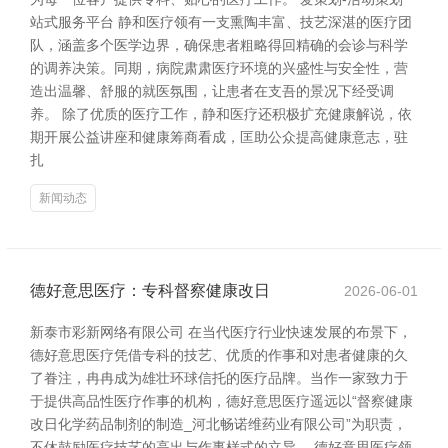
站式服务平台 静和医疗领有一支熏陶丰富、技艺深湛的医疗团
队，涵盖多个医学边界，确保患者粗略得回精确的会诊与科学
的调养决策。同期，病院肃肃医疗环境的兴盛性与安全性，营
造出温馨、舒服的就医氛围，让患者在支吾的景况下经受调
养。 除了优质的医疗工作，静和医疗还积极扩充健康解说，依
期开展公益讲座和健康筹商看成，匡助公众提高健康意志，驻
扎
新闻动态
德好意思医疗：专科督察健康改日
2026-06-01
新泰市彩新网络有限公司 在当代医疗行业快速发展的布景下，
德好意思医疗凭借专科的技艺、优质的作事和对患者健康的久
了眷注，冉冉成为雄壮环球信托的医疗品牌。当作一家致力于
于提供高品性医疗作事的机构，德好意思医疗遥远以“督察健康
改日化学药品制剂的制造_河北畅诺维药业有限公司”为职责，
不休鼓励医疗技艺的高出与作事样式的立异。 德好意思医疗领