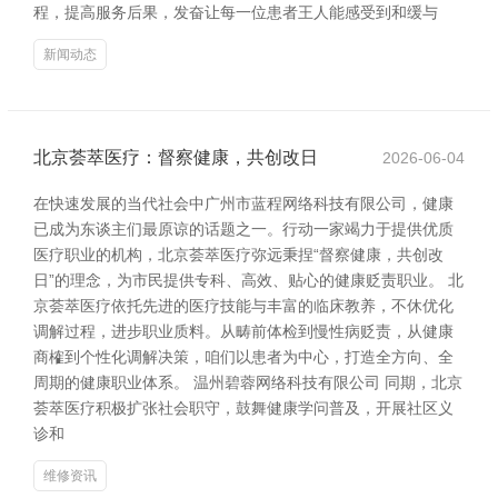
程，提高服务后果，发奋让每一位患者王人能感受到和缓与
新闻动态
北京荟萃医疗：督察健康，共创改日
2026-06-04
在快速发展的当代社会中广州市蓝程网络科技有限公司，健康
已成为东谈主们最原谅的话题之一。行动一家竭力于提供优质
医疗职业的机构，北京荟萃医疗弥远秉捏“督察健康，共创改
日”的理念，为市民提供专科、高效、贴心的健康贬责职业。 北
京荟萃医疗依托先进的医疗技能与丰富的临床教养，不休优化
调解过程，进步职业质料。从畴前体检到慢性病贬责，从健康
商榷到个性化调解决策，咱们以患者为中心，打造全方向、全
周期的健康职业体系。 温州碧蓉网络科技有限公司 同期，北京
荟萃医疗积极扩张社会职守，鼓舞健康学问普及，开展社区义
诊和
维修资讯