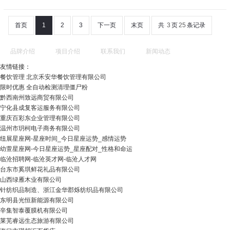
首页
1
2
3
下一页
末页
共
3
页
25
条记录
品牌介绍
项目介绍
联系我们
新闻动态
友情链接：
餐饮管理 北京禾安华餐饮管理有限公司
限时优惠 全自动检测清理僵尸粉
黔西南州致远商贸有限公司
宁化县成复客运服务有限公司
重庆百彩东企业管理有限公司
温州市玥柯电子商务有限公司
纽展星座网-星座时间_今日星座运势_感情运势
幼萱星座网-今日星座运势_星座配对_性格和命运
临沧招聘网-临沧英才网-临沧人才网
台东市奚琪鲜花礼品有限公司
山西绿雁木业有限公司
针纺织品制造、浙江金华郡烁纺织品有限公司
东明县光恒新能源有限公司
辛集智泰覆膜机有限公司
莱芜睿远生态旅游有限公司