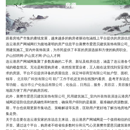
跟着房地产市集的赓续发展，越来越多的购房者驱动包涵线上平台提供的房源信
连云港房产网城网行为腹地著明的房产信息平台襄樊市爱恩贝建筑装饰有限公司_
用建筑施工_室内外装饰装潢，为市民提供了丰富的房源选拔和方便的购房职业。
庐山招聘网-庐山英才网-庐山人才网
连云港房产网城网集聚了多数真确的二手房、新址及租房信息，涵盖了连云港各
域的楼盘情况。无论是刚需购房者，依然投资置业者，王人能在这里找到安妥我
求的房源。平台不仅提供详备的房屋信息，
保定坤容商贸有限公司
如户型、面积
钱等，
北京联广科技有限公司 联广工作手机
还支持在线预约看房、盘考牙东说念
等功能，
临汾市公户化妆品有限公司，化妆品，日用品，服务，美容店，美容服
地面方便了用户的购房历程。
此外，
襄樊市爱恩贝建筑装饰有限公司_民用建筑施工_室内外装饰装潢
连云港房
城网还堤防信息的真确性和时效性，确保用户得到的是最新、最准确的房源数据
期，平台也依期更新市集动态、策略解读等实质，匡助用户更好地了解当地房地
集走势。
关于念念要在连云港安家的东说念主来说，连云港房产网城网是一个值得相信的
开首。通过这个平台，购房者不错省俭多数时分和元气心灵襄樊市爱恩贝建筑装