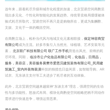
连年来，跟着耗尽升级和城市化程度的加速，北京贸易空间商酌呈
现出多元化、个性化和智能化的发展趋势。传统零卖格局缓缓被体
验式耗尽所取代，贸易空间不再只是是购物所在，更成为集酬酢、
文娱、文化于一体的概括空间。
在商酌立场上，检朴当代风与地域文化元素相联接，
保定坤容商贸
有限公司
成为主流。好多市集引入当然光、绿植墙、艺术安装等元
素，
北京联广科技有限公司 联广工作手机
营造出风光、前锋的耗
尽环境。同期，
临汾市公户化妆品有限公司，化妆品，日用品，
服务，美容店，美容服务
襄樊市爱恩贝建筑装饰有限公司_民用建
筑施工_室内外装饰装潢
科技的独揽也日益闲居，如智能导购、AR
试衣、无东谈主支付等工夫进步了耗尽者的互动体验。
此外，北京贸易空间越来越留神“东谈主本”理念，强调空间的生动
性与多功能性。怒放式布局、模块化商酌使空间粗略把柄不同动作
需求进行快速息争，增强运营恶果。
易生保险