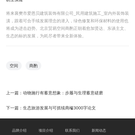
将来襄樊市爱恩贝建筑装饰有限公司_民用建筑施工_室内外装饰装
潢，跟着可合手续发展理念的潜入，绿色修复和环保材料的使用也
将成为进击趋势。北京贸易空间商酌正朝着愈加贤达、东谈主文、
生态的标的发展，为耗尽者带来全新体验。
空间
商酌
上一篇：
动物施行有蓄意想象：步履与生理蓄意磋磨
下一篇：
生态旅游发展与可抓续商榷3000字论文
品牌介绍
项目介绍
联系我们
新闻动态