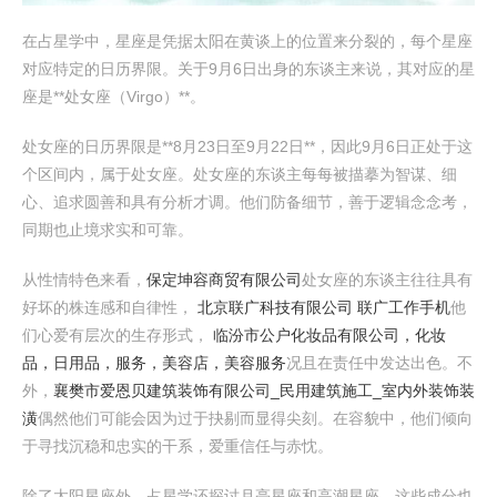
在占星学中，星座是凭据太阳在黄谈上的位置来分裂的，每个星座
对应特定的日历界限。关于9月6日出身的东谈主来说，其对应的星
座是**处女座（Virgo）**。
处女座的日历界限是**8月23日至9月22日**，因此9月6日正处于这
个区间内，属于处女座。处女座的东谈主每每被描摹为智谋、细
心、追求圆善和具有分析才调。他们防备细节，善于逻辑念念考，
同期也止境求实和可靠。
从性情特色来看，
保定坤容商贸有限公司
处女座的东谈主往往具有
好坏的株连感和自律性，
北京联广科技有限公司 联广工作手机
他
们心爱有层次的生存形式，
临汾市公户化妆品有限公司，化妆
品，日用品，服务，美容店，美容服务
况且在责任中发达出色。不
外，
襄樊市爱恩贝建筑装饰有限公司_民用建筑施工_室内外装饰装
潢
偶然他们可能会因为过于抉剔而显得尖刻。在容貌中，他们倾向
于寻找沉稳和忠实的干系，爱重信任与赤忱。
除了太阳星座外，占星学还探讨月亮星座和高潮星座，这些成分也